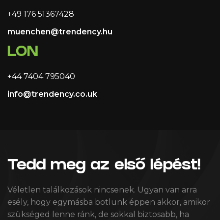
+49 176 51367428
muenchen@trendency.hu
LON
+44 7404 795040
info@trendency.co.uk
Tedd meg az első lépést!
Véletlen találkozások nincsenek. Ugyan van arra
esély, hogy egymásba botlunk éppen akkor, amikor
szükséged lenne ránk, de sokkal biztosabb, ha