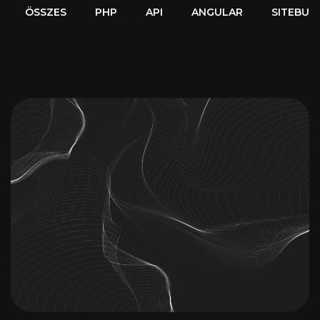
Pályázat
ÖSSZES
PHP
API
ANGULAR
SITEBUI