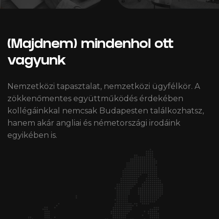
(Majdnem) mindenhol ott
vagyunk
Nemzetközi tapasztalat, nemzetközi ügyfélkör. A
zökkenőmentes együttműködés érdekében
kollégáinkkal nemcsak Budapesten találkozhatsz,
hanem akár angliai és németországi irodáink
egyikében is.