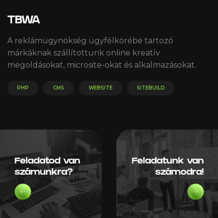
TBWA
A reklámügynökség ügyfélkörébe tartozó
márkáknak szállítottunk online kreatív
megoldásokat, microsite-okat és alkalmazásokat.
© 2026 Trendency Online Zrt.
PHP
CMS
WEBSITE
SITEBUILD
Feladatod van
Feladatunk van
számunkra?
számodra!