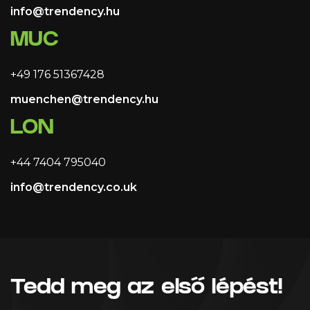
info@trendency.hu
MUC
+49 176 51367428
muenchen@trendency.hu
LON
+44 7404 795040
info@trendency.co.uk
Tedd meg az első lépést!