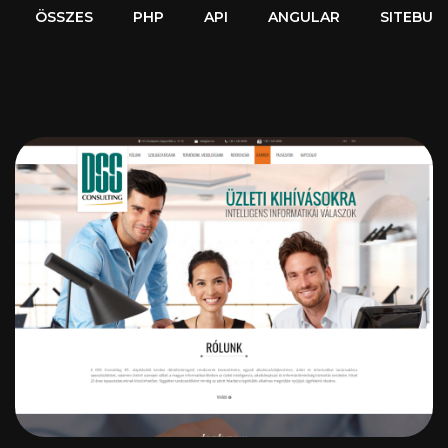
Pályázat
ÖSSZES
PHP
API
ANGULAR
SITEBUI