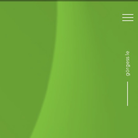
Feladatod van számunkra?
Szolgáltatások
görgess le
Nézd meg, miket csináltunk!
Referenciák
Feladatunk van számodra!
Nyitott pozíciók
GINOP