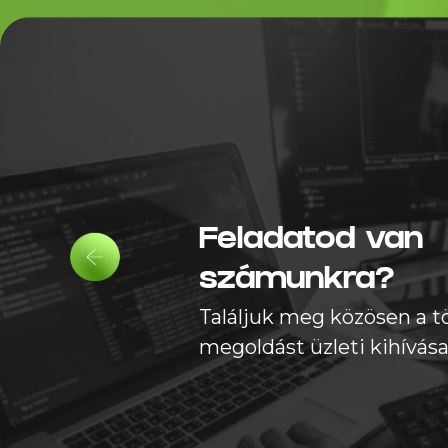
© 2026 Trendency Online Zrt.
Feladatod van
számunkra?
Találjuk meg közösen a t
megoldást üzleti kihívása