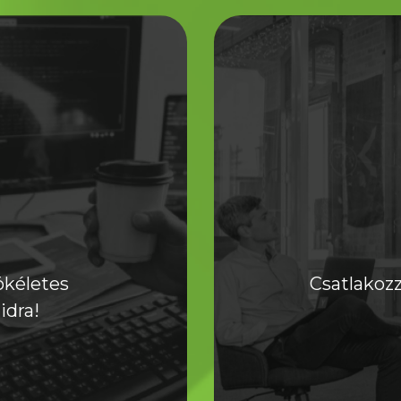
ökéletes
Csatlakoz
idra!