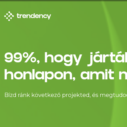
99%, hogy jártá
honlapon, amit m
Bízd ránk következő projekted, és megtudod