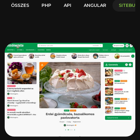
Pályázat
ÖSSZES
PHP
API
ANGULAR
SITEBUI