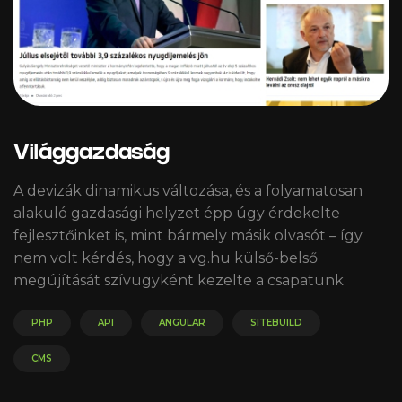
Világgazdaság
A devizák dinamikus változása, és a folyamatosan
alakuló gazdasági helyzet épp úgy érdekelte
fejlesztőinket is, mint bármely másik olvasót – így
nem volt kérdés, hogy a vg.hu külső-belső
megújítását szívügyként kezelte a csapatunk
PHP
API
ANGULAR
SITEBUILD
CMS