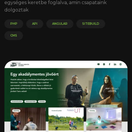
egységes keretbe foglalva, amin csapataink
dolgoztak
PHP
API
ANGULAR
SITEBUILD
CMS