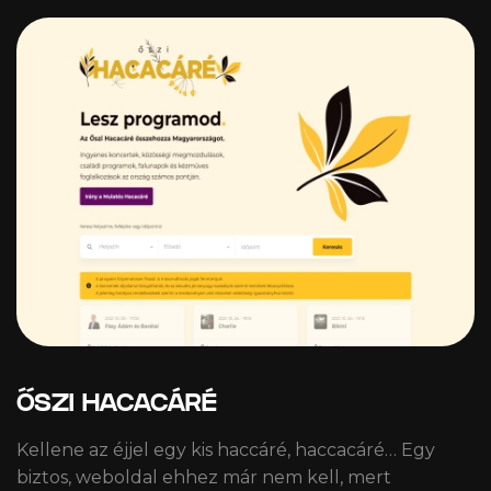
ŐSZI HACACÁRÉ
Kellene az éjjel egy kis haccáré, haccacáré… Egy
biztos, weboldal ehhez már nem kell, mert