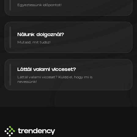
Egyeztessünk időpontot!
Nálunk dolgoznál?
Mutasd, mit tudsz!
Láttál valami vicceset?
Láttál valami vicceset? Küldd el, hogy mi is
nevessünk!