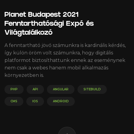
Planet Budapest 2021
Fenntarthatósági Expó és
Világtalálkozó
A fenntartható jövő számunkra is kardinális kérdés,
így külön öröm volt számunkra, hogy digitális
platformot biztosíthattunk ennek az eseménynek
nem csak a webes hanem mobil alkalmazás
környezetben is.
PHP
API
ANGULAR
SITEBUILD
CMS
IOS
ANDROID