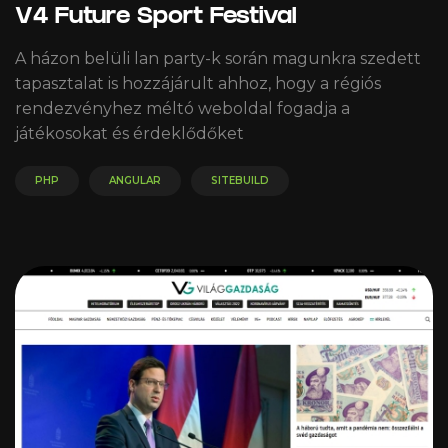
V4 Future Sport Festival
A házon belüli lan party-k során magunkra szedett
tapasztalat is hozzájárult ahhoz, hogy a régiós
rendezvényhez méltó weboldal fogadja a
játékosokat és érdeklődőket
PHP
ANGULAR
SITEBUILD