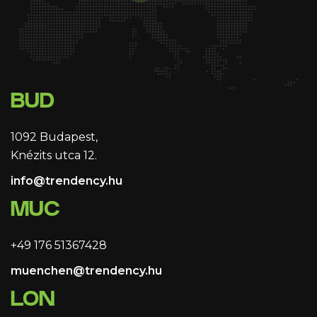
BUD
1092 Budapest,
Knézits utca 12.
info@trendency.hu
MUC
+49 176 51367428
muenchen@trendency.hu
LON