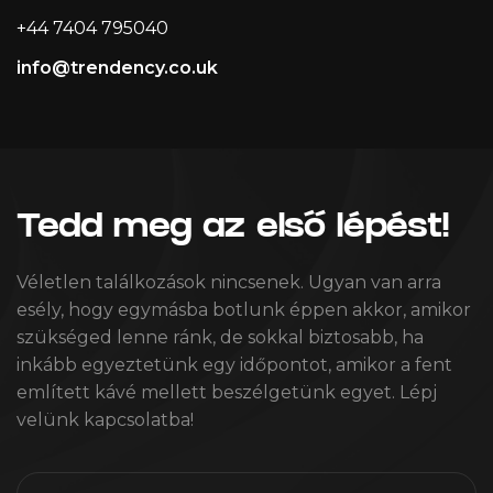
+44 7404 795040
info@trendency.co.uk
Tedd meg az első lépést!
Véletlen találkozások nincsenek. Ugyan van arra
esély, hogy egymásba botlunk éppen akkor, amikor
szükséged lenne ránk, de sokkal biztosabb, ha
inkább egyeztetünk egy időpontot, amikor a fent
említett kávé mellett beszélgetünk egyet. Lépj
velünk kapcsolatba!