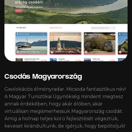
Csodás Magyarország
Geolokációs élményradar. Micsoda fantasztikus név!
A Magyar Turisztikai Ügynökség mindent megtesz
annak érdekében, hogy akár élőben, akár
virtuálisan megismerhessük Magyarország csodáit.
Amíg a holnap teljes körű fejlesztését végeztük,
keveset kirándultunk, de ígérjük, hogy bepótoljuk!