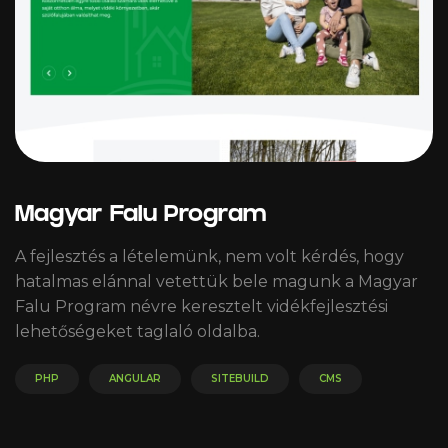
Magyar Falu Program
A fejlesztés a lételemünk, nem volt kérdés, hogy
hatalmas elánnal vetettük bele magunk a Magyar
Falu Program névre keresztelt vidékfejlesztési
lehetőségeket taglaló oldalba.
PHP
ANGULAR
SITEBUILD
CMS