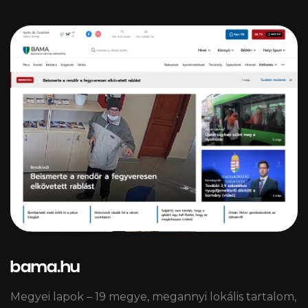
bama.hu
Megyei lapok – 19 megye, megannyi lokális tartalom,