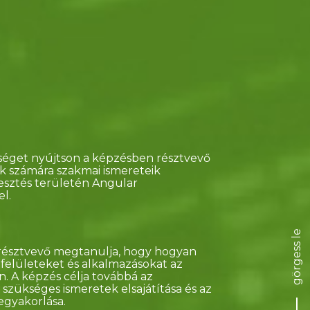
tséget nyújtson a képzésben résztvevő
k számára szakmai ismereteik
lesztés területén Angular
l.
görgess le
 résztvevő megtanulja, hogy hogyan
felületeket és alkalmazásokat az
. A képzés célja továbbá az
 szükséges ismeretek elsajátítása és az
egyakorlása.