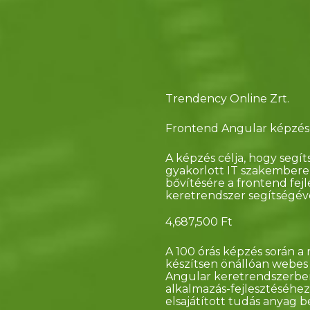
Trendency Online Zrt.
Frontend Angular képzés
A képzés célja, hogy segí
gyakorlott IT szakembere
bővítésére a frontend fej
keretrendszer segítségéve
4,687,500 Ft
A 100 órás képzés során a
készítsen önállóan webes 
Angular keretrendszerben
alkalmazás-fejlesztéséhez
elsajátított tudás anyag b