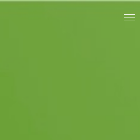
Feladatod van számunkra?
Szolgáltatások
Nézd meg, miket csináltunk!
Referenciák
Feladatunk van számodra!
Nyitott pozíciók
GINOP