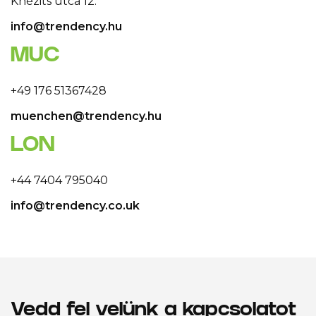
Knézits utca 12.
info@trendency.hu
MUC
+49 176 51367428
muenchen@trendency.hu
LON
+44 7404 795040
info@trendency.co.uk
Vedd fel velünk a kapcsolatot