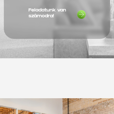
Feladatunk van
számodra!