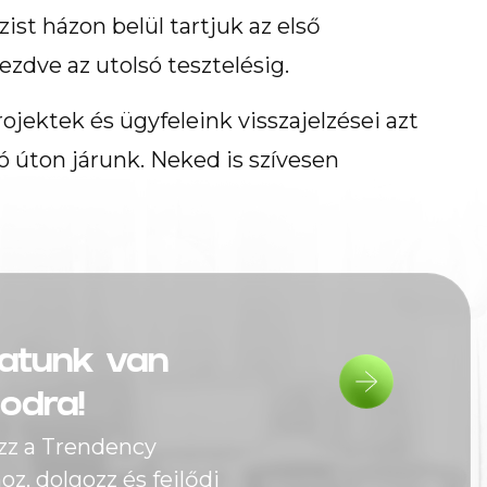
st házon belül tartjuk az első
ezdve az utolsó tesztelésig.
projektek és ügyfeleink visszajelzései azt
jó úton járunk. Neked is szívesen
atunk van
odra!
zz a Trendency
z, dolgozz és fejlődj