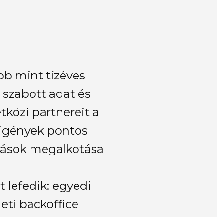
bb mint tízéves
 szabott adat és
közi partnereit a
ligények pontos
ldások megalkotása
t lefedik: egyedi
leti backoffice