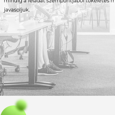
mindig a feladat szempontjából tökéletes 
javasoljuk.