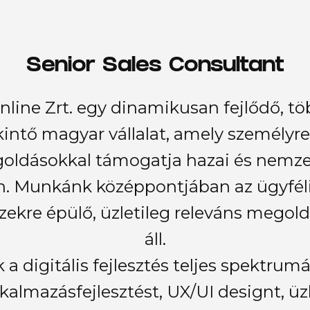
Senior Sales Consultant
line Zrt. egy dinamikusan fejlődő, tö
kintő magyar vállalat, amely személyre
oldásokkal támogatja hazai és nemzet
an. Munkánk középpontjában az ügyfé
zekre épülő, üzletileg releváns mego
áll.
 a digitális fejlesztés teljes spektrumá
lkalmazásfejlesztést, UX/UI designt, üz