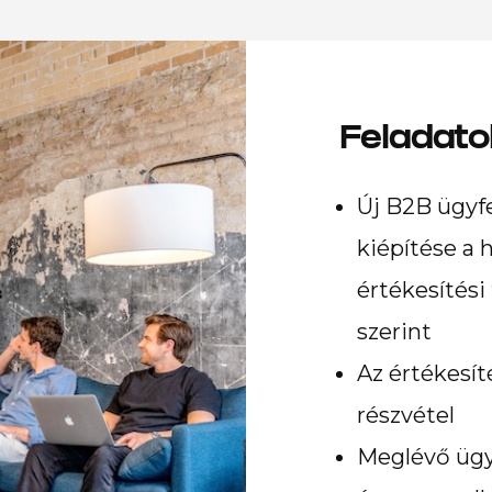
Feladat
Új B2B ügyfe
kiépítése a 
értékesítési
szerint
Az értékesíté
részvétel
Meglévő ügyf