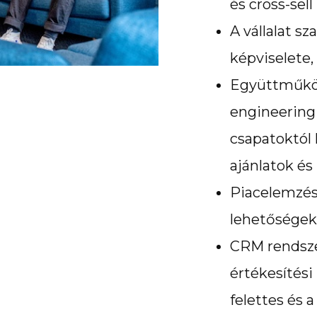
és cross-sel
A vállalat s
képviselete
Együttműköd
engineerin
csapatoktól 
ajánlatok é
Piacelemzés,
lehetőségek
CRM rendszer
értékesítési
felettes és 