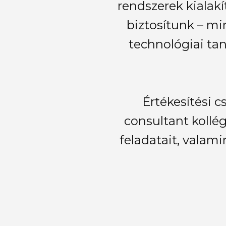
rendszerek kialakí
biztosítunk – mi
technológiai ta
Értékesítési c
consultant kollég
feladatait, valami