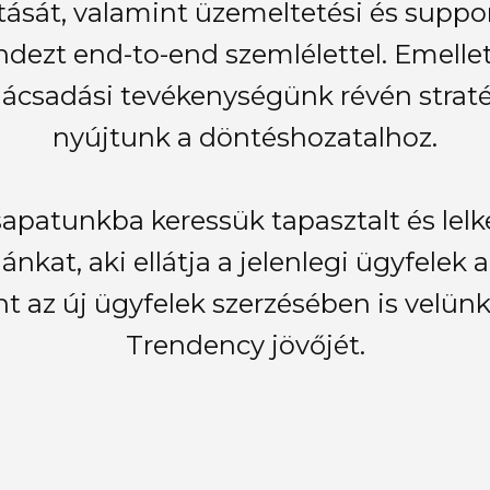
tását, valamint üzemeltetési és suppo
ndezt end-to-end szemlélettel. Emellet
nácsadási tevékenységünk révén strat
nyújtunk a döntéshozatalhoz.
sapatunkba keressük tapasztalt és lelk
ánkat, aki ellátja a jelenlegi ügyfele
nt az új ügyfelek szerzésében is velün
Trendency jövőjét.