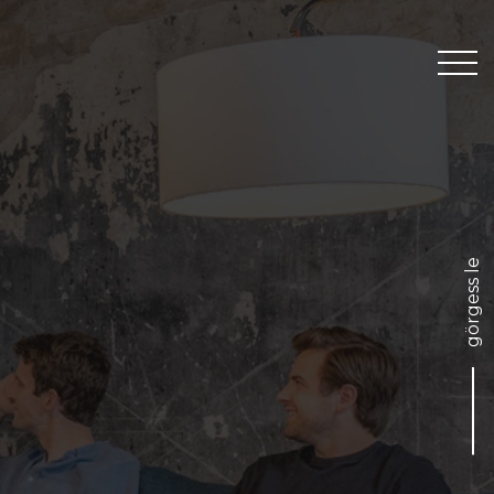
Feladatod van számunkra?
Szolgáltatások
Nézd meg, miket csináltunk!
görgess le
Referenciák
Feladatunk van számodra!
Nyitott pozíciók
GINOP