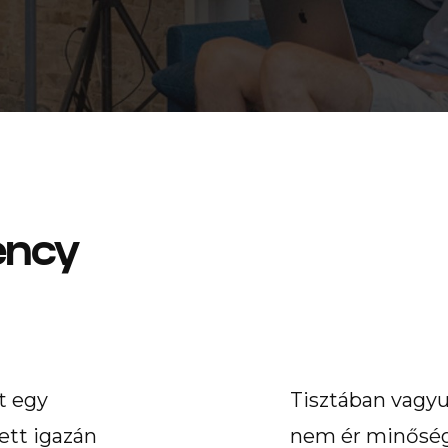
ency
t egy
Tisztában vagyu
ett igazán
nem ér minőségi