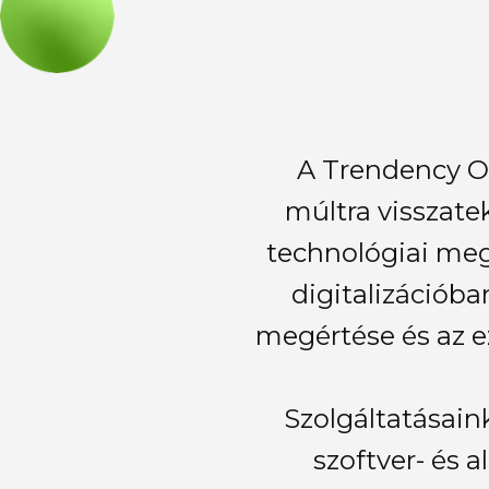
A Trendency On
múltra visszate
technológiai meg
digitalizációb
megértése és az e
Szolgáltatásaink
szoftver- és a