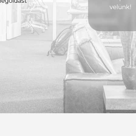
megoldást
velünk!