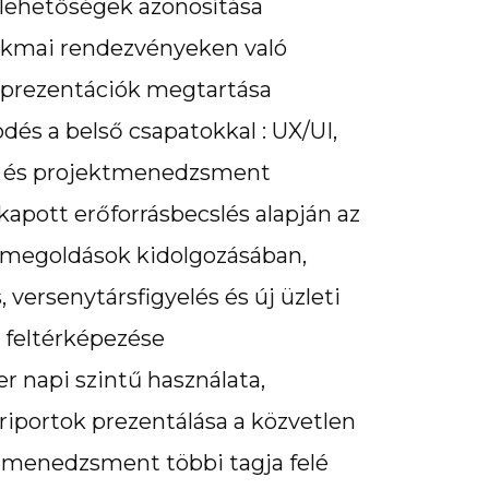
l lehetőségek azonosítása
zakmai rendezvényeken való
, prezentációk megtartása
és a belső csapatokkal : UX/UI,
g és projektmenedzsment
kapott erőforrásbecslés alapján az
s megoldások kidolgozásában,
 versenytársfigyelés és új üzleti
 feltérképezése
 napi szintű használata,
 riportok prezentálása a közvetlen
a menedzsment többi tagja felé