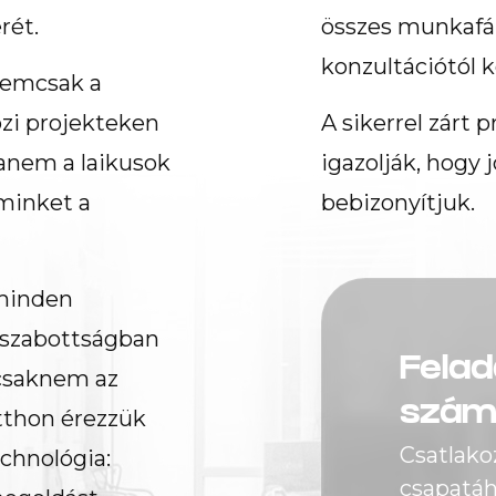
rét.
összes munkafázi
konzultációtól k
nemcsak a
özi projekteken
A sikerrel zárt 
anem a laikusok
igazolják, hogy 
 minket a
bebizonyítjuk.
 minden
reszabottságban
Felad
 csaknem az
szám
otthon érezzük
Csatlako
chnológia:
csapatáho