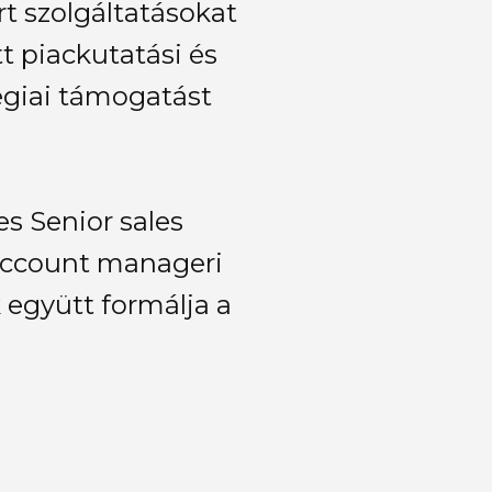
rt szolgáltatásokat
t piackutatási és
égiai támogatást
es Senior sales
k account manageri
k együtt formálja a