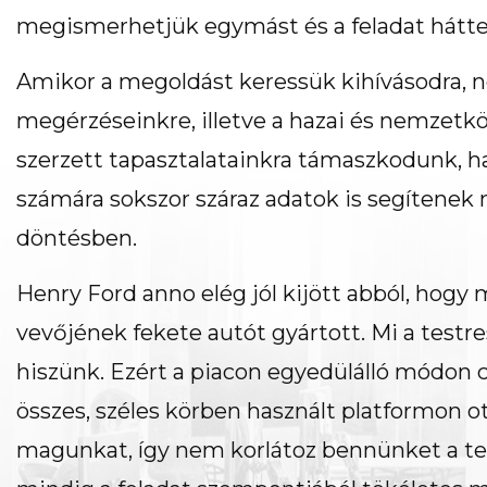
megismerhetjük egymást és a feladat hátte
Amikor a megoldást keressük kihívásodra, 
megérzéseinkre, illetve a hazai és nemzetk
szerzett tapasztalatainkra támaszkodunk, h
számára sokszor száraz adatok is segítenek
döntésben.
Henry Ford anno elég jól kijött abból, hogy
vevőjének fekete autót gyártott. Mi a test
hiszünk. Ezért a piacon egyedülálló módon
összes, széles körben használt platformon 
magunkat, így nem korlátoz bennünket a te